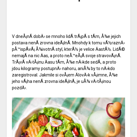
V dneÅ¡nÃ­ dobÄ› se mnoho lidÃ­ trÃ¡pÃ­ s tÃ­m, Å¾e jejich
postava nenÃ­ zrovna ideÃ¡lnÃ­. Mnohdy k tomu vÃ½raznÄ›
pÅ™ispÃ­vÃ¡ Å¾ivotnÃ­ styl, kterÃ½ je velice ÄastÃ½. LidÃ©
nemajÃ­ na nic Äas, a proto neÅ™eÅ¡Ã­ svoje stravovÃ¡nÃ­.
TrÃ¡vÃ­ vÄ›tÅ¡inu Äasu tÃ­m, Å¾e nÄ›kde sedÃ­, a proto
jdou kilogramy postupnÄ› nahoru, aniÅ¾ by to nÄ›kdo
zaregistroval. Jakmile si ovÅ¡em ÄlovÄ›k vÅ¡imne, Å¾e
jeho vÃ¡ha nenÃ­ zrovna ideÃ¡lnÃ­, je uÅ¾ vÄ›tÅ¡inou
pozdÄ›.