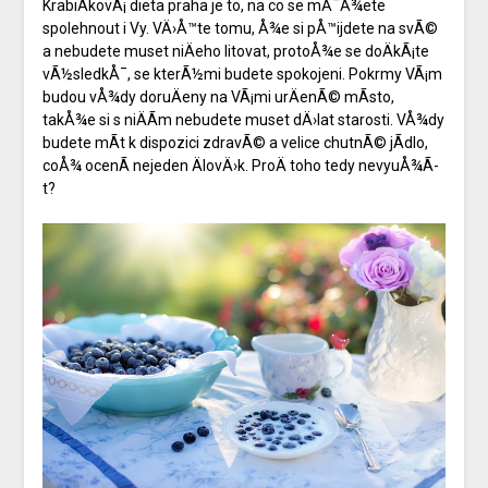
KrabiÄkovÃ¡ dieta praha
je to, na co se mÅ¯Å¾ete
spolehnout i Vy. VÄ›Å™te tomu, Å¾e si pÅ™ijdete na svÃ©
a nebudete muset niÄeho litovat, protoÅ¾e se doÄkÃ¡te
vÃ½sledkÅ¯, se kterÃ½mi budete spokojeni. Pokrmy VÃ¡m
budou vÅ¾dy doruÄeny na VÃ¡mi urÄenÃ© mÃ­sto,
takÅ¾e si s niÄÃ­m nebudete muset dÄ›lat starosti. VÅ¾dy
budete mÃ­t k dispozici zdravÃ© a velice chutnÃ© jÃ­dlo,
coÅ¾ ocenÃ­ nejeden ÄlovÄ›k. ProÄ toho tedy nevyuÅ¾Ã­
t?