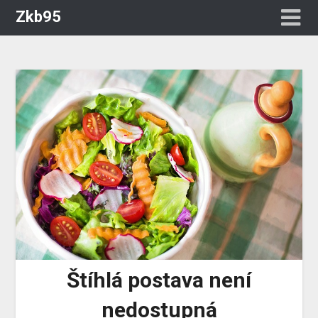
Zkb95
Štíhlá postava není
nedostupná