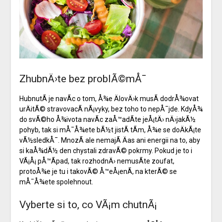
ZhubnÄ›te bez problÃ©mÅ¯
HubnutÃ­ je navÃ­c o tom, Å¾e ÄlovÄ›k musÃ­ dodrÅ¾ovat
urÄitÃ© stravovacÃ­ nÃ¡vyky, bez toho to nepÅ¯jde. KdyÅ¾
do svÃ©ho Å¾ivota navÃ­c zaÅ™adÃ­te jeÅ¡tÄ› nÄ›jakÃ½
pohyb, tak si mÅ¯Å¾ete bÃ½t jistÃ­ tÃ­m, Å¾e se doÄkÃ¡te
vÃ½sledkÅ¯. MnozÃ­ ale nemajÃ­ Äas ani energii na to, aby
si kaÅ¾dÃ½ den chystali zdravÃ© pokrmy. Pokud je to i
VÃ¡Å¡ pÅ™Ã­pad, tak rozhodnÄ› nemusÃ­te zoufat,
protoÅ¾e je tu i takovÃ© Å™eÅ¡enÃ­, na kterÃ© se
mÅ¯Å¾ete spolehnout.
Vyberte si to, co VÃ¡m chutnÃ¡