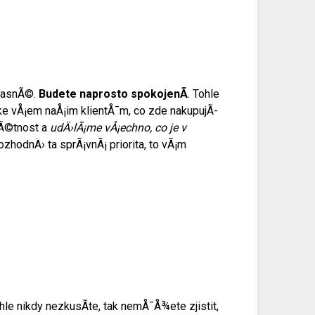
 jasnÃ©.
Budete naprosto spokojenÃ­
. Tohle
e ke vÅ¡em naÅ¡im klientÅ¯m, co zde nakupujÃ­
rÃ©tnost a
udÄ›lÃ¡me vÅ¡echno, co je v
 rozhodnÄ› ta sprÃ¡vnÃ¡ priorita, to vÃ¡m
hle nikdy nezkusÃ­te, tak nemÅ¯Å¾ete zjistit,