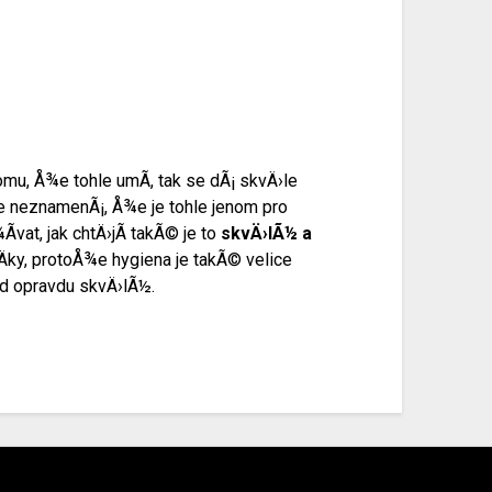
omu, Å¾e tohle umÃ­, tak se dÃ¡ skvÄ›le
ale neznamenÃ¡, Å¾e je tohle jenom pro
vat, jak chtÄ›jÃ­ takÃ© je to
skvÄ›lÃ½ a
aÄky, protoÅ¾e hygiena je takÃ© velice
bud opravdu skvÄ›lÃ½.