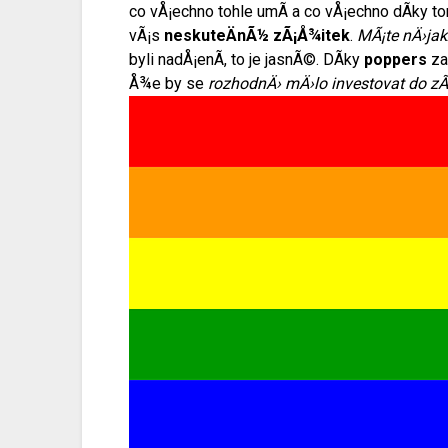
co vÅ¡echno tohle umÃ­ a co vÅ¡echno dÃ­ky 
vÃ¡s
neskuteÄnÃ½ zÃ¡Å¾itek
.
MÃ¡te nÄ›ja
byli nadÅ¡enÃ­, to je jasnÃ©. DÃ­ky
poppers
za
Å¾e by se
rozhodnÄ› mÄ›lo investovat do z