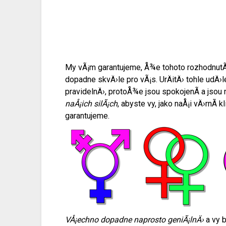
My vÃ¡m garantujeme, Å¾e tohoto rozhodnutÃ
dopadne skvÄ›le pro vÃ¡s. UrÄitÄ› tohle udÄ›l
pravidelnÄ›, protoÅ¾e jsou spokojenÃ­ a jsou
naÅ¡ich silÃ¡ch
, abyste vy, jako naÅ¡i vÄ›rnÃ­ 
garantujeme.
VÅ¡echno dopadne naprosto geniÃ¡lnÄ›
a vy b