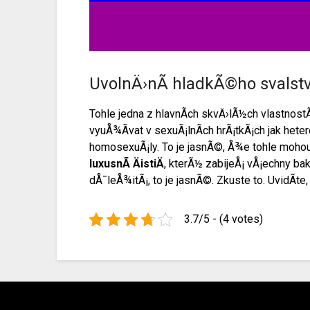
UvolnÄ›nÃ­ hladkÃ©ho svalst
Tohle jedna z hlavnÃ­ch skvÄ›lÃ½ch vlastnostÃ
vyuÅ¾Ã­vat v sexuÃ¡lnÃ­ch hrÃ¡tkÃ¡ch jak hete
homosexuÃ¡ly. To je jasnÃ©, Å¾e tohle mohou 
luxusnÃ­ ÄistiÄ
, kterÃ½ zabijeÅ¡ vÅ¡echny ba
dÅ¯leÅ¾itÃ¡, to je jasnÃ©. Zkuste to. UvidÃ­t
3.7/5 - (4 votes)