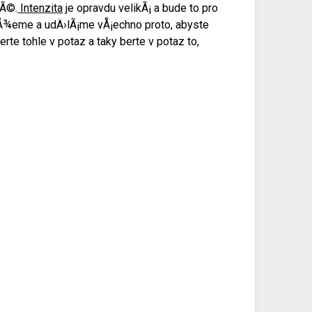
lÃ©.
Intenzita
je opravdu velikÃ¡ a bude to pro
¯Å¾eme a udÄ›lÃ¡me vÅ¡echno proto, abyste
te tohle v potaz a taky berte v potaz to,