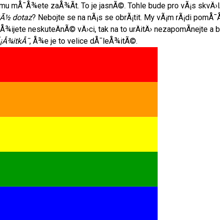
tomu mÅ¯Å¾ete zaÅ¾Ã­t. To je jasnÃ©. Tohle bude pro vÃ¡s skvÄ›
kÃ½ dotaz
? Nebojte se na nÃ¡s se obrÃ¡tit. My vÃ¡m rÃ¡di pomÅ
Å¾ijete neskuteÄnÃ© vÄ›ci, tak na to urÄitÄ› nezapomÃ­nejte a ber
Ã¡Å¾itkÅ¯
, Å¾e je to velice dÅ¯leÅ¾itÃ©.