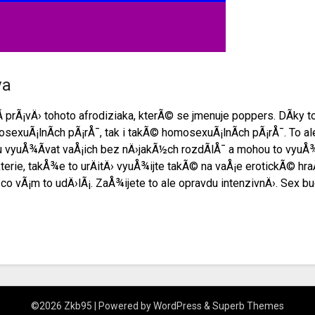
va
­ prÃ¡vÄ› tohoto afrodiziaka, kterÃ© se jmenuje poppers. DÃ­ky t
rosexuÃ¡lnÃ­ch pÃ¡rÅ¯, tak i takÃ© homosexuÃ¡lnÃ­ch pÃ¡rÅ¯. To 
vyuÅ¾Ã­vat vaÅ¡ich bez nÄ›jakÃ½ch rozdÃ­lÅ¯ a mohou to vyuÅ¾Ã­
kterie, takÅ¾e to urÄitÄ› vyuÅ¾ijte takÃ© na vaÅ¡e erotickÃ© hr
e, co vÃ¡m to udÄ›lÃ¡. ZaÅ¾ijete to ale opravdu intenzivnÄ›. Sex 
©2026 Zkb95
| Powered by
WordPress
&
Superb Themes