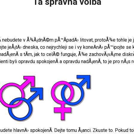
Ta správná volba
­ nebudete v Å¾Ã¡dnÃ©m pÅ™Ã­padÄ› litovat, protoÅ¾e tohle je
ejte jeÅ¡tÄ› dneska, co nejrychleji se i vy koneÄnÄ› pÅ™ipojte s
 nadÅ¡enÃ­ s tÃ­m, jak to celÃ© funguje, Å¾e zachovÃ¡vÃ¡me disk
klienti byli opravdu spokojenÃ­ a opravdu nadÅ¡enÃ­, to je pro nÃ¡s
udete hlavnÄ› spokojenÃ­. Dejte tomu Å¡anci. Zkuste to. Pokud to