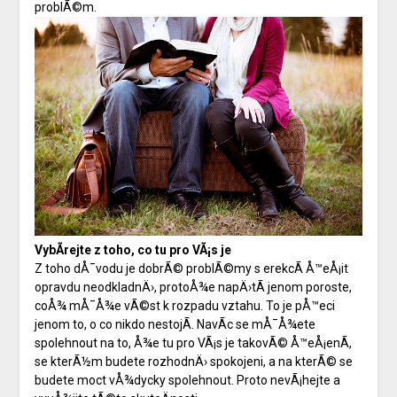
problÃ©m.
VybÃ­rejte z toho, co tu pro VÃ¡s je
Z toho dÅ¯vodu je dobrÃ© problÃ©my s erekcÃ­ Å™eÅ¡it
opravdu neodkladnÄ›, protoÅ¾e napÄ›tÃ­ jenom poroste,
coÅ¾ mÅ¯Å¾e vÃ©st k rozpadu vztahu. To je pÅ™eci
jenom to, o co nikdo nestojÃ­. NavÃ­c se mÅ¯Å¾ete
spolehnout na to, Å¾e tu pro VÃ¡s je takovÃ© Å™eÅ¡enÃ­,
se kterÃ½m budete rozhodnÄ› spokojeni, a na kterÃ© se
budete moct vÅ¾dycky spolehnout. Proto nevÃ¡hejte a