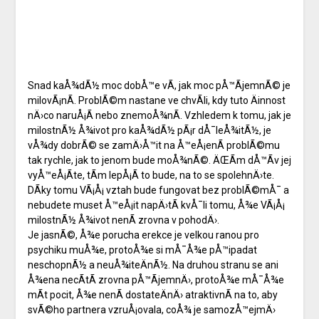
Snad kaÅ¾dÃ½ moc dobÅ™e vÃ­, jak moc pÅ™Ã­jemnÃ© je
milovÃ¡nÃ­. ProblÃ©m nastane ve chvÃ­li, kdy tuto Äinnost
nÄ›co naruÅ¡Ã­ nebo znemoÅ¾nÃ­. Vzhledem k tomu, jak je
milostnÃ½ Å¾ivot pro kaÅ¾dÃ½ pÃ¡r dÅ¯leÅ¾itÃ½, je
vÅ¾dy dobrÃ© se zamÄ›Å™it na Å™eÅ¡enÃ­ problÃ©mu
tak rychle, jak to jenom bude moÅ¾nÃ©. ÄŒÃ­m dÅ™Ã­v jej
vyÅ™eÅ¡Ã­te, tÃ­m lepÅ¡Ã­ to bude, na to se spolehnÄ›te.
DÃ­ky tomu VÃ¡Å¡ vztah bude fungovat bez problÃ©mÅ¯ a
nebudete muset Å™eÅ¡it napÄ›tÃ­ kvÅ¯li tomu, Å¾e VÃ¡Å¡
milostnÃ½ Å¾ivot nenÃ­ zrovna v pohodÄ›.
Je jasnÃ©, Å¾e porucha
erekce
je velkou ranou pro
psychiku muÅ¾e, protoÅ¾e si mÅ¯Å¾e pÅ™ipadat
neschopnÃ½ a neuÅ¾iteÄnÃ½. Na druhou stranu se ani
Å¾ena necÃ­tÃ­ zrovna pÅ™Ã­jemnÄ›, protoÅ¾e mÅ¯Å¾e
mÃ­t pocit, Å¾e nenÃ­ dostateÄnÄ› atraktivnÃ­ na to, aby
svÃ©ho partnera vzruÅ¡ovala, coÅ¾ je samozÅ™ejmÄ›