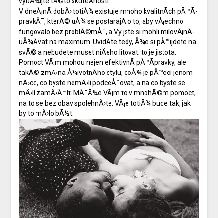
vyuÅ¾ijte tÃ©to skuteÄnosti.
V dneÅ¡nÃ­ dobÄ› totiÅ¾ existuje mnoho kvalitnÃ­ch pÅ™Ã­
pravkÅ¯, kterÃ© uÅ¾ se postarajÃ­ o to, aby vÅ¡echno
fungovalo bez problÃ©mÅ¯, a Vy jste si mohli milovÃ¡nÃ­
uÅ¾Ã­vat na maximum. UvidÃ­te tedy, Å¾e si pÅ™ijdete na
svÃ© a nebudete muset niÄeho litovat, to je jistota.
Pomoct VÃ¡m mohou nejen efektivnÃ­ pÅ™Ã­pravky, ale
takÃ© zmÄ›na Å¾ivotnÃ­ho stylu, coÅ¾ je pÅ™eci jenom
nÄ›co, co byste nemÄ›li podceÅˆovat, a na co byste se
mÄ›li zamÄ›Å™it. MÅ¯Å¾e VÃ¡m to v mnohÃ©m pomoct,
na to se bez obav spolehnÄ›te. VÅ¡e totiÅ¾ bude tak, jak
by to mÄ›lo bÃ½t.