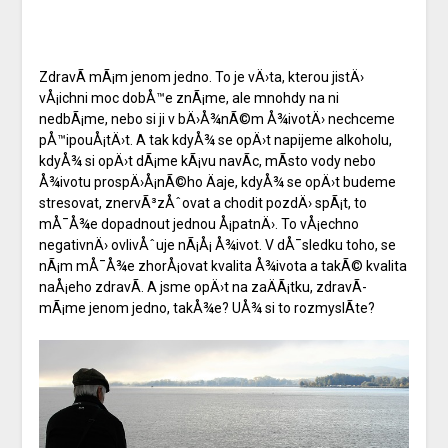
ZdravÃ­ mÃ¡m jenom jedno. To je vÄ›ta, kterou jistÄ›
vÅ¡ichni moc dobÅ™e znÃ¡me, ale mnohdy na ni
nedbÃ¡me, nebo si ji v bÄ›Å¾nÃ©m Å¾ivotÄ› nechceme
pÅ™ipouÅ¡tÄ›t. A tak kdyÅ¾ se opÄ›t napijeme alkoholu,
kdyÅ¾ si opÄ›t dÃ¡me kÃ¡vu navÃ­c, mÃ­sto vody nebo
Å¾ivotu prospÄ›Å¡nÃ©ho Äaje, kdyÅ¾ se opÄ›t budeme
stresovat, znervÃ³zÅˆovat a chodit pozdÄ› spÃ¡t, to
mÅ¯Å¾e dopadnout jednou Å¡patnÄ›. To vÅ¡echno
negativnÄ› ovlivÅˆuje nÃ¡Å¡ Å¾ivot. V dÅ¯sledku toho, se
nÃ¡m mÅ¯Å¾e zhorÅ¡ovat kvalita Å¾ivota a takÃ© kvalita
naÅ¡eho zdravÃ­. A jsme opÄ›t na zaÄÃ¡tku, zdravÃ­
mÃ¡me jenom jedno, takÅ¾e? UÅ¾ si to rozmyslÃ­te?