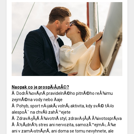
Naopak co je prospÄ›Å¡nÃ©?
Â· DodrÅ¾ovÃ¡nÃ­ pravidelnÃ©ho pitnÃ©ho reÅ¾imu
zejmÃ©na vody nebo Äaje
Â· Pohyb, sport nÄ›jakÃ¡ volnÃ¡ aktivita, kdy svÃ© tÄ›lo
alespoÅˆ na chvÃ­li zahÅ™ejete
Â· ZdravÄ›jÅ¡Ã­ Å¾ivotnÃ­ styl, zdravÄ›jÅ¡Ã­ Å¾ivotosprÃ¡va
Â· Å½Ã¡dnÃ½ stres ani nervozita, samozÅ™ejmÄ›, Å¾e
ani v zamÄ›stnÃ¡nÃ­, ani doma se tomu nevyhnete, ale