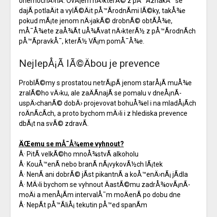
onemocnÄ›nÃ­. OvÅ¡em nÄ›kterÃ© z pÅ™Ã­znakÅ¯ se
dajÃ­ potlaÄit a vylÃ©Äit pÅ™Ã­rodnÃ­mi lÃ©ky, takÅ¾e
pokud mÃ¡te jenom nÄ›jakÃ© drobnÃ© obtÃ­Å¾e,
mÅ¯Å¾ete zaÅ¾Ã­t uÅ¾Ã­vat nÄ›kterÃ½ z pÅ™Ã­rodnÃ­ch
pÅ™Ã­pravkÅ¯, kterÃ½ VÃ¡m pomÅ¯Å¾e.
NejlepÅ¡Ã­ lÃ©Äbou je prevence
ProblÃ©my s prostatou netrÃ¡pÃ­ jenom starÅ¡Ã­ muÅ¾e
zralÃ©ho vÄ›ku, ale zaÄÃ­najÃ­ se pomalu v dneÅ¡nÃ­
uspÄ›chanÃ© dobÄ› projevovat bohuÅ¾el i na mladÅ¡Ã­ch
roÄnÃ­cÃ­ch, a proto bychom mÄ›li i z hlediska prevence
dbÃ¡t na svÃ© zdravÃ­.
ÄŒemu se mÅ¯Å¾eme vyhnout?
Â· PitÃ­ velkÃ©ho mnoÅ¾stvÃ­ alkoholu
Â· KouÅ™enÃ­ nebo branÃ­ nÃ¡vykovÃ½ch lÃ¡tek
Â· NenÃ­ ani dobrÃ© jÃ­st pikantnÃ­ a koÅ™enÄ›nÃ¡ jÃ­dla
Â· MÄ›li bychom se vyhnout ÄastÃ©mu zadrÅ¾ovÃ¡nÃ­
moÄi a menÅ¡Ã­m intervalÅ¯m moÄenÃ­ po dobu dne
Â· NepÃ­t pÅ™Ã­liÅ¡ tekutin pÅ™ed spanÃ­m