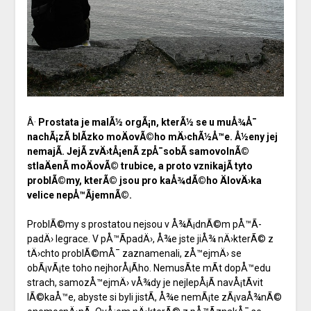
Â·
Prostata
je malÃ½ orgÃ¡n, kterÃ½ se u muÅ¾Å¯
nachÃ¡zÃ­ blÃ­zko moÄovÃ©ho mÄ›chÃ½Å™e. Å½eny jej
nemajÃ­. JejÃ­ zvÄ›tÅ¡enÃ­ zpÅ¯sobÃ­ samovolnÃ©
stlaÄenÃ­ moÄovÃ© trubice, a proto vznikajÃ­ tyto
problÃ©my, kterÃ© jsou pro kaÅ¾dÃ©ho ÄlovÄ›ka
velice nepÅ™Ã­jemnÃ©.
ProblÃ©my s prostatou nejsou v Å¾Ã¡dnÃ©m pÅ™Ã­
padÄ› legrace. V pÅ™Ã­padÄ›, Å¾e jste jiÅ¾ nÄ›kterÃ© z
tÄ›chto problÃ©mÅ¯ zaznamenali, zÅ™ejmÄ› se
obÃ¡vÃ¡te toho nejhorÅ¡Ã­ho. NemusÃ­te mÃ­t dopÅ™edu
strach, samozÅ™ejmÄ› vÅ¾dy je nejlepÅ¡Ã­ navÅ¡tÃ­vit
lÃ©kaÅ™e, abyste si byli jistÃ­, Å¾e nemÃ¡te zÃ¡vaÅ¾nÃ©