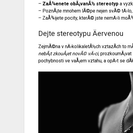
–
ZaÅ¾enete obÃ¡vanÃ½ stereotyp
a vyzk
– PoznÃ¡te mnohem lÃ©pe nejen svÃ© tÄ›lo,
– ZaÅ¾ijete pocity, kterÃ© jste nemÄ›li mo
Dejte stereotypu Äervenou
ZejmÃ©na v nÄ›kolikaletÃ½ch vztazÃ­ch to m
nebÃ¡t zkouÅ¡et novÃ© vÄ›ci
, prozkoumÃ¡vat
pochybnosti ve vaÅ¡em vztahu, a opÄ›t se dÃ­