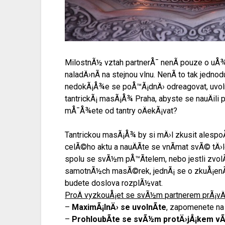
MilostnÃ½ vztah partnerÅ¯ nenÃ­ pouze o uÅ¾
naladÄ›nÃ­ na stejnou vlnu. NenÃ­ to tak jedn
nedokÃ¡Å¾e se poÅ™Ã¡dnÄ› odreagovat, uvolni
tantrickÃ¡ masÃ¡Å¾ Praha
, abyste se nauÄili
mÅ¯Å¾ete od tantry oÄekÃ¡vat?
Tantrickou masÃ¡Å¾ by si mÄ›l zkusit alespo
celÃ©ho aktu a nauÄÃ­te se vnÃ­mat svÃ© tÄ›l
spolu se svÃ½m pÅ™Ã­telem, nebo jestli zvol
samotnÃ½ch masÃ©rek, jednÃ¡ se o zkuÅ¡enÃ© 
budete doslova rozplÃ½vat.
ProÄ vyzkouÅ¡et se svÃ½m partnerem prÃ¡vÄ›
–
MaximÃ¡lnÄ› se uvolnÃ­te
, zapomenete na
–
ProhloubÃ­te se svÃ½m protÄ›jÅ¡kem vÃ