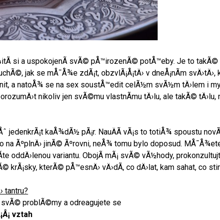
itÃ­ si a uspokojenÃ­ svÃ© pÅ™irozenÃ© potÅ™eby. Je to takÃ©
oduchÃ©, jak se mÅ¯Å¾e zdÃ¡t, obzvlÃ¡Å¡tÄ› v dneÅ¡nÃ­m svÄ›tÄ›,
t, a natoÅ¾ se na sex soustÅ™edit celÃ½m svÃ½m tÄ›lem i myslÃ
 porozumÄ›t nikoliv jen svÃ©mu vlastnÃ­mu tÄ›lu, ale takÃ© tÄ›lu,
Åˆ jedenkrÃ¡t kaÅ¾dÃ½ pÃ¡r. NauÄÃ­ vÃ¡s to totiÅ¾ spoustu novÃ
o na ÃºplnÄ› jinÃ© Ãºrovni, neÅ¾ tomu bylo doposud. MÅ¯Å¾ete 
Ã­te oddÄ›lenou variantu. ObojÃ­ mÃ¡ svÃ© vÃ½hody, prokonzult
krÃ¡sky, kterÃ© pÅ™esnÄ› vÄ›dÃ­, co dÄ›lat, kam sahat, co sti
 tantru?
 svÃ© problÃ©my a odreagujete se
¡Å¡ vztah