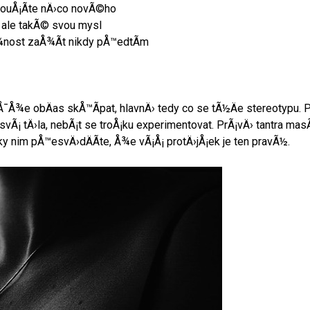
ouÅ¡Ã­te nÄ›co novÃ©ho
 ale takÃ© svou mysl
Å¾nost zaÅ¾Ã­t nikdy pÅ™edtÃ­m
Å¯Å¾e obÄas skÅ™Ã­pat, hlavnÄ› tedy co se tÃ½Äe stereotypu. P
 svÃ¡ tÄ›la, nebÃ¡t se troÅ¡ku experimentovat. PrÃ¡vÄ› tantra 
ky nim pÅ™esvÄ›dÄÃ­te, Å¾e vÃ¡Å¡ protÄ›jÅ¡ek je ten pravÃ½.