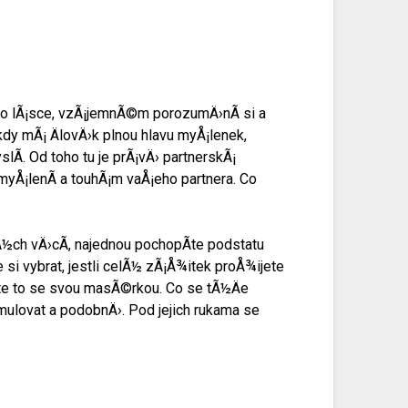
 o lÃ¡sce, vzÃ¡jemnÃ©m porozumÄ›nÃ­ si a
 kdy mÃ¡ ÄlovÄ›k plnou hlavu myÅ¡lenek,
­. Od toho tu je prÃ¡vÄ› partnerskÃ¡
 myÅ¡lenÃ­ a touhÃ¡m vaÅ¡eho partnera. Co
½ch vÄ›cÃ­, najednou pochopÃ­te podstatu
si vybrat, jestli celÃ½ zÃ¡Å¾itek proÅ¾ijete
ujte to se svou masÃ©rkou. Co se tÃ½Äe
mulovat a podobnÄ›. Pod jejich rukama se