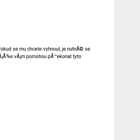
okud se mu chcete vyhnout, je nutnÃ© se
masÃ¡Å¾e vÃ¡m pomohou pÅ™ekonat tyto