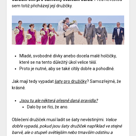
sem totiž přicházejí její družičky.
Mladé, svobodné dívky anebo docela malé holčičky,
které se na tento důležitý úkol velice těší.
Proto je nutné, aby se také cítily dobře a pohodlně.
Jak mají tedy vypadat
šaty pro družičky
? Samozřejmě, že
krásně.
Jsou tu ale některá přesně daná pravidla?
Dalo by se říci, že ano.
Oblečení družiček musí ladit se šaty nevěstinými.
Velice
dobře vypadá, pokud jsou šaty družiček například ve stejné
barvě, ale o stupeň světlejším nebo tmavším odstínu a