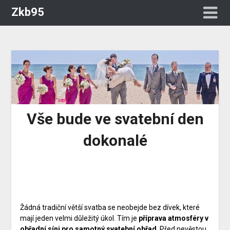
Zkb95
Vše bude ve svatební den
dokonalé
Žádná tradiční větší svatba se neobejde bez dívek, které
mají jeden velmi důležitý úkol. Tím je
příprava atmosféry v
obřadní síni pro samotný svatební obřad
. Před nevěstou