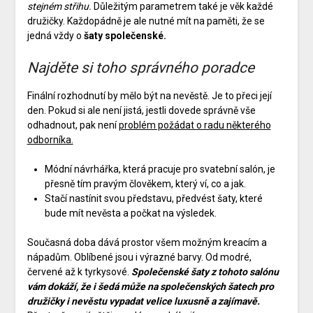
stejném střihu.
Důležitým parametrem také je věk každé
družičky. Každopádně je ale nutné mít na paměti, že se
jedná vždy o
šaty společenské.
Najděte si toho správného poradce
Finální rozhodnutí by mělo být na nevěstě. Je to přeci její
den. Pokud si ale není jistá, jestli dovede správně vše
odhadnout, pak není
problém požádat o radu některého
odborníka.
Módní návrhářka, která pracuje pro svatební salón, je
přesně tím pravým člověkem, který ví, co a jak.
Stačí nastínit svou představu, předvést šaty, které
bude mít nevěsta a počkat na výsledek.
Současná doba dává prostor všem možným kreacím a
nápadům. Oblíbené jsou i výrazné barvy. Od modré,
červené až k tyrkysové.
Společenské šaty z tohoto salónu
vám dokáží, že i šedá může na společenských šatech pro
družičky i nevěstu vypadat velice luxusně a zajímavě.