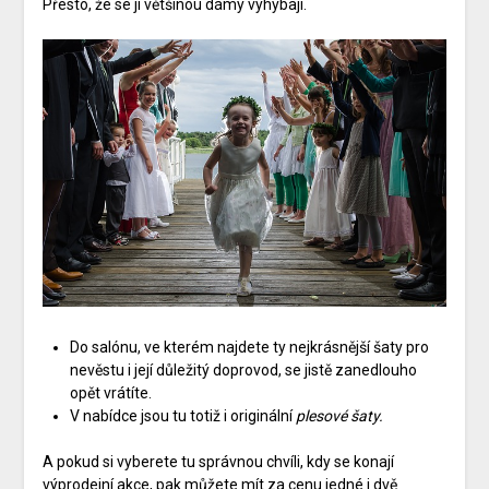
Přesto, že se jí většinou dámy vyhýbají.
Do salónu, ve kterém najdete ty nejkrásnější šaty pro
nevěstu i její důležitý doprovod, se jistě zanedlouho
opět vrátíte.
V nabídce jsou tu totiž i originální
plesové šaty.
A pokud si vyberete tu správnou chvíli, kdy se konají
výprodejní akce, pak můžete mít za cenu jedné i dvě