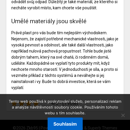
odvádět svůj odpad. Důležitý je také materiál, ze kterého si
necháte vyrobit místo, kam chcete vše pouštět.
Umělé materiály jsou skvělé
Právě plast pro vás bude tím nejlepším východiskem.
Nejenom, že zajistí potřebné mechanické vlastnosti, jako je
vysoká pevnost a odolnost, ale také další vlastnosti, jako
například nulová pachová propustnost. Tohle bude jistě
dobrým tahem, který na své chatě, či rodinném domě,
uděláte. Každopádně se vyplatí tyto produkty mít, když
nechcete mnoho starostí. V jednoduchosti je síla, a proto si
vezměte příklad z těchto systémů a neváhejte si jej
nainstalovat i vy. Bude to dobrá investice, která se vám
vyplatí.
Tento web používá k poskytování služeb, personalizaci reklam
4/5 - (1 vote)
a analýze návštěvnosti soubory cookie. Používáním tohoto
webu s tím souhlasíte.
Souhlasím
©2026 Zkb95
| Powered by
WordPress
&
Superb Themes