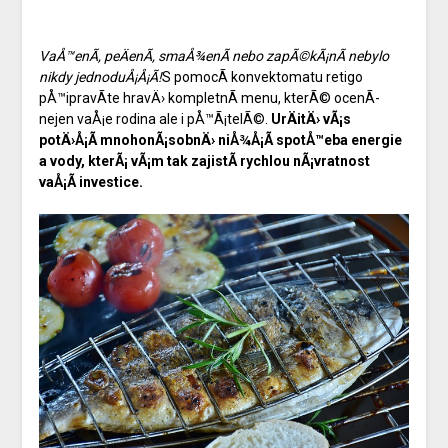
VaÅ™enÃ­, peÄenÃ­, smaÅ¾enÃ­ nebo zapÃ©kÃ¡nÃ­ nebylo
nikdy jednoduÅ¡Å¡Ã­!
S pomocÃ­ konvektomatu
retigo
pÅ™ipravÃ­te hravÄ› kompletnÃ­ menu, kterÃ© ocenÃ­
nejen vaÅ¡e rodina ale i pÅ™Ã¡telÃ©.
UrÄitÄ› vÃ¡s
potÄ›Å¡Ã­ mnohonÃ¡sobnÄ› niÅ¾Å¡Ã­ spotÅ™eba energie
a vody, kterÃ¡ vÃ¡m tak zajistÃ­ rychlou nÃ¡vratnost
vaÅ¡Ã­ investice.