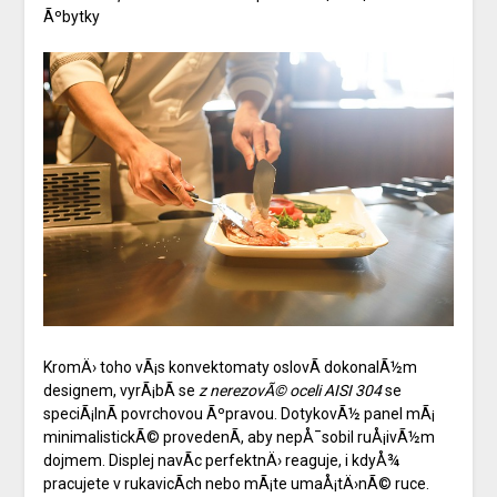
Ãºbytky
KromÄ› toho vÃ¡s konvektomaty oslovÃ­ dokonalÃ½m
designem, vyrÃ¡bÃ­ se
z nerezovÃ© oceli AISI 304
se
speciÃ¡lnÃ­ povrchovou Ãºpravou. DotykovÃ½ panel mÃ¡
minimalistickÃ© provedenÃ­, aby nepÅ¯sobil ruÅ¡ivÃ½m
dojmem. Displej navÃ­c perfektnÄ› reaguje, i kdyÅ¾
pracujete v rukavicÃ­ch nebo mÃ¡te umaÅ¡tÄ›nÃ© ruce.