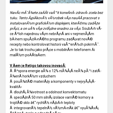
NavÃ­c mÅ¯Å¾ete zaÄÃ­t vaÅ™it koneÄnÄ› zdravÄ› zcela bez
tuku. Tento Å¡piÄkovÃ½ vÃ½robek vÃ¡s nauÄÃ­ pracovat s
instalovanÃ½m grafickÃ½m displejem, kterÃ©mu zadÃ¡te
prÃ¡ci, a on uÅ¾ vÅ¡e zvlÃ¡dne snadno za vÃ¡s
. SoubÄ›h vÃ­
ce Ãºloh najednou vÃ¡m nebrÃ¡nÃ­ ani v nejmenÅ¡Ã­m
bÄ›hem spuÅ¡tÄ›nÃ©ho programu zadÃ¡vat novÃ©
recepty nebo kontrolovat historii vaÅ™enÃ½ch pokrmÅ¯.
Je to tak trochu jako prÃ¡ce s mobilnÃ­m telefonem Äi
malÃ½m poÄÃ­taÄem.
V Äem je Retigo takovou inovacÃ­:
Â· Ãºspora energie aÅ¾ o 12% niÅ¾Å¡Ã­ neÅ¾ pÅ™i zatÃ­
Å¾enÃ­ horkÃ½m vzduchem
Â· pouÅ¾itÃ© materiÃ¡ly a komponenty v nejvyÅ¡Å¡Ã­
kvalitÄ›
Â· dlouhÃ¡ Å¾ivotnost a odolnost konvektomatu
Â· speciÃ¡lnÃ­ 50 mm silnÃ¡ izolace varnÃ© komory a
trojitÃ© sklo â€“ rychlÃ½ nÃ¡bÄ›h teploty
Â· integrovanÃ½ tepelnÃ½ vÃ½mÄ›nÃ­k â€“ vyuÅ¾Ã­vÃ¡