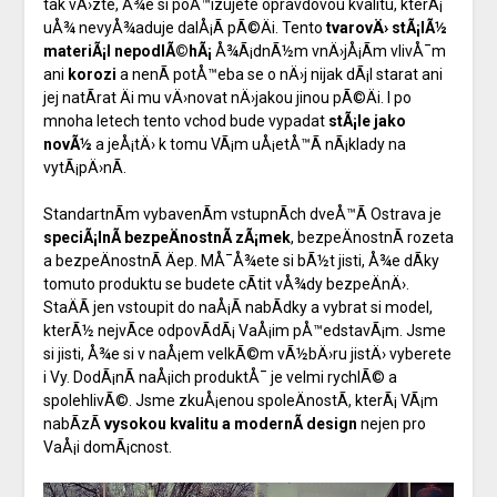
tak vÄ›zte, Å¾e si poÅ™izujete opravdovou kvalitu, kterÃ¡
uÅ¾ nevyÅ¾aduje dalÅ¡Ã­ pÃ©Äi. Tento
tvarovÄ› stÃ¡lÃ½
materiÃ¡l
nepodlÃ©hÃ¡
Å¾Ã¡dnÃ½m vnÄ›jÅ¡Ã­m vlivÅ¯m
ani
korozi
a nenÃ­ potÅ™eba se o nÄ›j nijak dÃ¡l starat ani
jej natÃ­rat Äi mu vÄ›novat nÄ›jakou jinou pÃ©Äi. I po
mnoha letech tento vchod bude vypadat
stÃ¡le jako
novÃ½
a jeÅ¡tÄ› k tomu VÃ¡m uÅ¡etÅ™Ã­ nÃ¡klady na
vytÃ¡pÄ›nÃ­.
StandartnÃ­m vybavenÃ­m vstupnÃ­ch dveÅ™Ã­ Ostrava je
speciÃ¡lnÃ­ bezpeÄnostnÃ­ zÃ¡mek
, bezpeÄnostnÃ­ rozeta
a bezpeÄnostnÃ­ Äep. MÅ¯Å¾ete si bÃ½t jisti, Å¾e dÃ­ky
tomuto produktu se budete cÃ­tit vÅ¾dy bezpeÄnÄ›.
StaÄÃ­ jen vstoupit do naÅ¡Ã­ nabÃ­dky a vybrat si model,
kterÃ½ nejvÃ­ce odpovÃ­dÃ¡ VaÅ¡im pÅ™edstavÃ¡m. Jsme
si jisti, Å¾e si v naÅ¡em velkÃ©m vÃ½bÄ›ru jistÄ› vyberete
i Vy. DodÃ¡nÃ­ naÅ¡ich produktÅ¯ je velmi rychlÃ© a
spolehlivÃ©. Jsme zkuÅ¡enou spoleÄnostÃ­, kterÃ¡ VÃ¡m
nabÃ­zÃ­
vysokou kvalitu a modernÃ­ design
nejen pro
VaÅ¡i domÃ¡cnost.