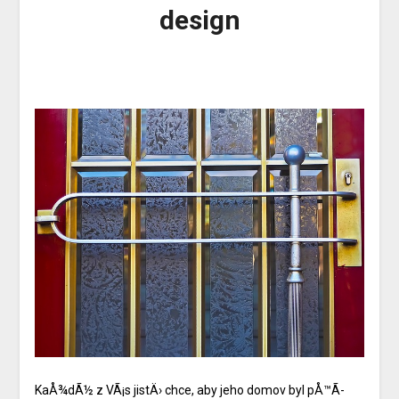
design
KaÅ¾dÃ½ z VÃ¡s jistÄ› chce, aby jeho domov byl pÅ™Ã­