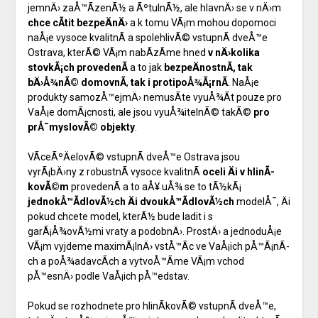
jemnÄ› zaÅ™Ã­zenÃ½ a ÃºtulnÃ½, ale hlavnÄ› se v nÄ›m
chce cÃ­tit
bezpeÄnÄ›
a k tomu VÃ¡m mohou dopomoci
naÅ¡e vysoce kvalitnÃ­ a spolehlivÃ©
vstupnÃ­ dveÅ™e
Ostrava
, kterÃ© VÃ¡m nabÃ­zÃ­me hned
v nÄ›kolika
stovkÃ¡ch provedenÃ­
a to jak
bezpeÄnostnÃ­, tak
bÄ›Å¾nÃ© domovnÃ­
,
tak i protipoÅ¾Ã¡rnÃ­
. NaÅ¡e
produkty samozÅ™ejmÄ› nemusÃ­te vyuÅ¾Ã­t pouze pro
VaÅ¡e domÃ¡cnosti, ale jsou vyuÅ¾itelnÃ© takÃ©
pro
prÅ¯myslovÃ© objekty
.
VÃ­ceÃºÄelovÃ© vstupnÃ­ dveÅ™e Ostrava jsou
vyrÃ¡bÄ›ny z robustnÃ­ vysoce kvalitnÃ­
oceli Äi v hlinÃ­
kovÃ©m
provedenÃ­ a to aÅ¥ uÅ¾ se to tÃ½kÃ¡
jednokÅ™Ã­dlovÃ½ch Äi dvoukÅ™Ã­dlovÃ½ch
modelÅ¯, Äi
pokud chcete model, kterÃ½ bude ladit i s
garÃ¡Å¾ovÃ½mi vraty a podobnÄ›. ProstÄ› a jednoduÅ¡e
VÃ¡m vyjdeme maximÃ¡lnÄ› vstÅ™Ã­c ve VaÅ¡ich pÅ™Ã¡nÃ­
ch a poÅ¾adavcÃ­ch a vytvoÅ™Ã­me VÃ¡m vchod
pÅ™esnÄ› podle VaÅ¡ich pÅ™edstav.
Pokud se rozhodnete pro hlinÃ­kovÃ© vstupnÃ­ dveÅ™e,