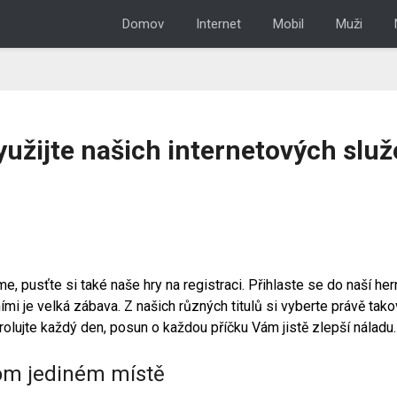
Domov
Internet
Mobil
Muži
yužijte našich internetových služ
me, pusťte si také naše
hry na registraci
. Přihlaste se do naší he
i je velká zábava. Z našich různých titulů si vyberte právě tak
lujte každý den, posun o každou příčku Vám jistě zlepší náladu.
om jediném místě