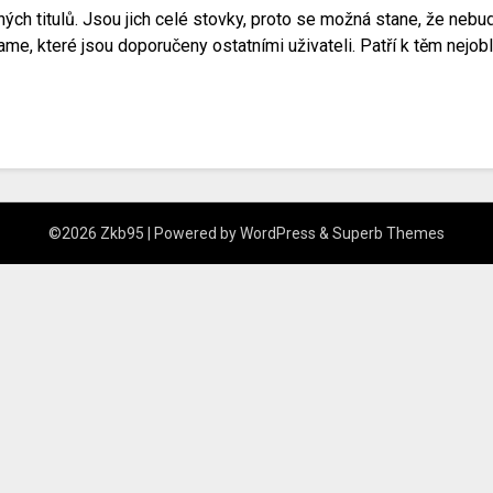
h titulů. Jsou jich celé stovky, proto se možná stane, že nebude
, které jsou doporučeny ostatními uživateli. Patří k těm nejoblí
©2026 Zkb95
| Powered by
WordPress
&
Superb Themes