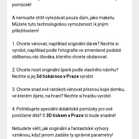
pomůcek!
A nemusíte chtít vyřezávat pouze dům, jako maketu.
Můžete tuto technologickou vymoženost i k jiným
příležitostem!
1. Chcete věnovat, například originální dárek? Nechte si
vyrobit, například podle fotografie ve zmenšené podobě
oblíbenou věc člověka, kterého chcete obdarovat.
2. Chcete nosit originální šperk podle vlastního návrhu?
Nechte si jej
3d tiskárnou v Praze
vyrobit.
3. Chcete snad své ratolesti věnovat přesnou kopii domku,
ve kterém žijete, na hraní? Nechte si hračku vyrobit.
4. Potřebujete speciální didaktické pomůcky pro své
postižené dítě? S
3D tiskem v Praze
to bude snadné!
Nebudete věřit, jak originální a fantastické výtvory
vzniknou, když jenom zadáte ty správné parametry!