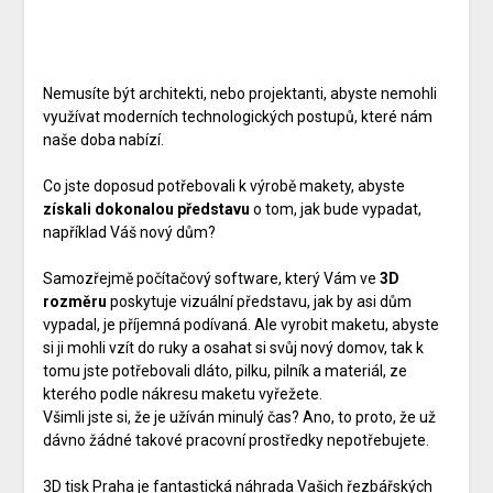
Nemusíte být architekti, nebo projektanti, abyste nemohli
využívat moderních technologických postupů, které nám
naše doba nabízí.
Co jste doposud potřebovali k výrobě makety, abyste
získali dokonalou představu
o tom, jak bude vypadat,
například Váš nový dům?
Samozřejmě počítačový software, který Vám ve
3D
rozměru
poskytuje vizuální představu, jak by asi dům
vypadal, je příjemná podívaná. Ale vyrobit maketu, abyste
si ji mohli vzít do ruky a osahat si svůj nový domov, tak k
tomu jste potřebovali dláto, pilku, pilník a materiál, ze
kterého podle nákresu maketu vyřežete.
Všimli jste si, že je užíván minulý čas? Ano, to proto, že už
dávno žádné takové pracovní prostředky nepotřebujete.
3D tisk Praha
je fantastická náhrada Vašich řezbářských