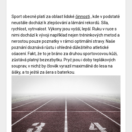
Sport obecně platí za oblast lidské
činnosti
, kde v podstatě
neustále dochází k zlepšování a lámání rekordů. Síla,
rychlost, vytrvalost. Výkony jsou vyšší, lepší. Ruku v ruce s
nimi dochází k vývoji například nejen tréninkových metod a
nerostou pouze poznatky v rámci optimální stravy. Naše
poznání doznává růstu i ohledně důležitého atletické
ošacení. Fakt, že to je bráno za druhou sportovcovou kůži,
zůstává platný bezezbytku. Pryč jsou i doby teplákových
souprav, v nichž by člověk vyrazil maximálně do lesa na
šišky, a to ještě za šera s baterkou.