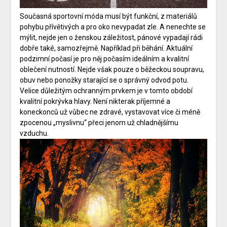
Současná sportovní móda musí být funkční, z materiálů
pohybu přívětivých a pro oko nevypadat zle. A nenechte se
mýlit, nejde jen o ženskou záležitost, pánové vypadají rádi
dobře také, samozřejmě. Například při běhání. Aktuální
podzimní počasí je pro něj počasím ideálním a kvalitní
oblečení nutností. Nejde však pouze o běžeckou soupravu,
obuv nebo ponožky starající se o správný odvod potu.
Velice důležitým ochranným prvkem je v tomto období
kvalitní pokrývka hlavy. Není nikterak příjemné a
koneckonců už vůbec ne zdravé, vystavovat více či méně
zpocenou „myslivnu“ přeci jenom už chladnějšímu
vzduchu.