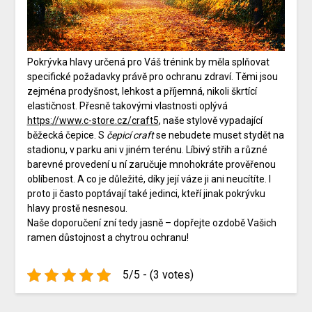
Pokrývka hlavy určená pro Váš trénink by měla splňovat
specifické požadavky právě pro ochranu zdraví. Těmi jsou
zejména prodyšnost, lehkost a příjemná, nikoli škrtící
elastičnost. Přesně takovými vlastnosti oplývá
https://www.c-store.cz/craft5
, naše stylově vypadající
běžecká čepice. S
čepicí craft
se nebudete muset stydět na
stadionu, v parku ani v jiném terénu. Líbivý střih a různé
barevné provedení u ní zaručuje mnohokráte prověřenou
oblíbenost. A co je důležité, díky její váze ji ani neucítíte. I
proto ji často poptávají také jedinci, kteří jinak pokrývku
hlavy prostě nesnesou.
Naše doporučení zní tedy jasně – dopřejte ozdobě Vašich
ramen důstojnost a chytrou ochranu!
5/5 - (3 votes)