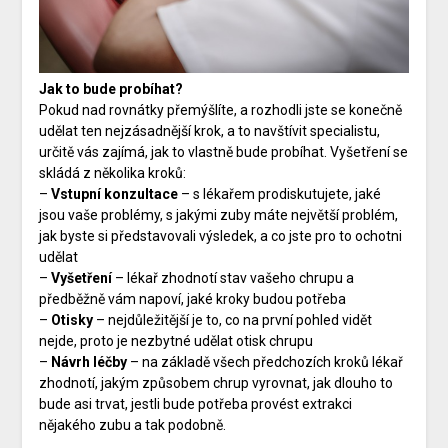
Jak to bude probíhat?
Pokud nad rovnátky přemýšlíte, a rozhodli jste se konečně
udělat ten nejzásadnější krok, a to navštívit specialistu,
určitě vás zajímá, jak to vlastně bude probíhat. Vyšetření se
skládá z několika kroků:
–
Vstupní konzultace
– s lékařem prodiskutujete, jaké
jsou vaše problémy, s jakými zuby máte největší problém,
jak byste si představovali výsledek, a co jste pro to ochotni
udělat
–
Vyšetření
– lékař zhodnotí stav vašeho chrupu a
předběžně vám napoví, jaké kroky budou potřeba
–
Otisky
– nejdůležitější je to, co na první pohled vidět
nejde, proto je nezbytné udělat otisk chrupu
–
Návrh léčby
– na základě všech předchozích kroků lékař
zhodnotí, jakým způsobem chrup vyrovnat, jak dlouho to
bude asi trvat, jestli bude potřeba provést extrakci
nějakého zubu a tak podobně.