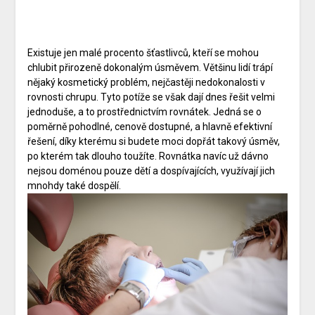
Existuje jen malé procento šťastlivců, kteří se mohou
chlubit přirozeně dokonalým úsměvem. Většinu lidí trápí
nějaký kosmetický problém, nejčastěji nedokonalosti v
rovnosti chrupu. Tyto potíže se však dají dnes řešit velmi
jednoduše, a to prostřednictvím rovnátek. Jedná se o
poměrně pohodlné, cenově dostupné, a hlavně efektivní
řešení, díky kterému si budete moci dopřát takový úsměv,
po kterém tak dlouho toužíte. Rovnátka
navíc už dávno
nejsou doménou pouze dětí a dospívajících, využívají jich
mnohdy také dospělí.