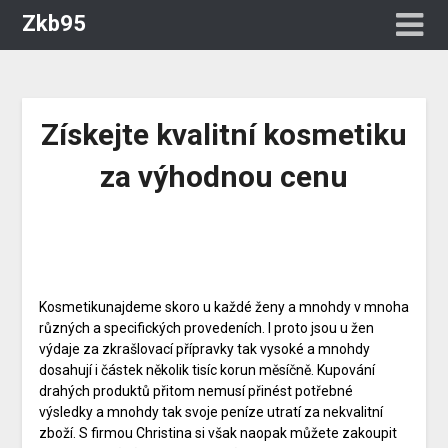
Zkb95
Získejte kvalitní kosmetiku
za výhodnou cenu
Kosmetiku
najdeme skoro u každé ženy a mnohdy v mnoha
různých a specifických provedeních. I proto jsou u žen
výdaje za zkrašlovací přípravky tak vysoké a mnohdy
dosahují i částek několik tisíc korun měsíčně. Kupování
drahých produktů přitom nemusí přinést potřebné
výsledky a mnohdy tak svoje peníze utratí za nekvalitní
zboží. S firmou Christina si však naopak můžete zakoupit