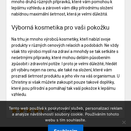
mnoho druhů různých přípravků, které vám pomohou k
lepšímu vzhledu a zároveň vám díky přírodnímu složení
nabídnou maximální šetrnost, která je velmi důležitá.
Výborná kosmetika pro vaši pokožku
Na trhu je mnoho výrobců kosmetiky, kteří nabízí svoje
produkty v různých cenových relacích a podobách. Ne vždy
však tito výrobci myslí na zdraví a mnohdy se tak setkáte s
nešetrnými přípravky, které mohou delším působením
způsobit i zdravotní potíže. I proto je velmi důležité, hledět
při výběru nejen na cenu, ale také na složení, které vám
prozradí šetrnost produktu a jeho vliv na váš organismus. U
Christiny si však můžete zakoupit pouze takové doplňky,
které jsou přírodní a pomáhají tak vaší pokožce k lepšímu
vzhledu.
Tento web používá k poskytování služeb, personalizaci reklam
4.5/5 - (2 votes)
a analýze návštěvnosti soubory cookie. Používáním tohoto
webu s tím souhlasíte.