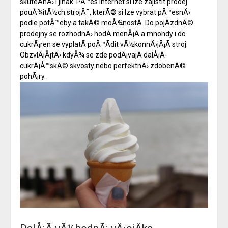
skuteÄnÄ› i jinak. PÅ™es internet si lze zajistit
prodej
pouÅ¾itÃ½ch strojÅ¯
, kterÃ© si lze vybrat pÅ™esnÄ›
podle potÅ™eby a takÃ© moÅ¾nostÃ­. Do pojÃ­zdnÃ©
prodejny se rozhodnÄ› hodÃ­ menÅ¡Ã­ a mnohdy i do
cukrÃ¡ren se vyplatÃ­ poÅ™Ã­dit vÃ½konnÄ›jÅ¡Ã­ stroj.
ObzvlÃ¡Å¡tÄ› kdyÅ¾ se zde podÃ¡vajÃ­ dalÅ¡Ã­
cukrÃ¡Å™skÃ© skvosty nebo perfektnÄ› zdobenÃ©
pohÃ¡ry.