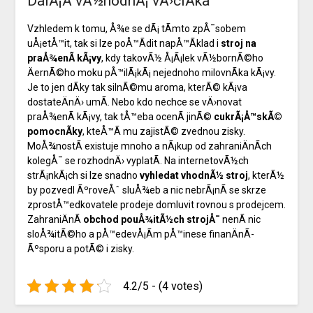
DalÅ¡Ã­ vÃ½hodnÃ¡ vÄ›ciÄka
Vzhledem k tomu, Å¾e se dÃ¡ tÃ­mto zpÅ¯sobem
uÅ¡etÅ™it, tak si lze poÅ™Ã­dit napÅ™Ã­klad i
stroj na
praÅ¾enÃ­ kÃ¡vy
, kdy takovÃ½ Å¡Ã¡lek vÃ½bornÃ©ho
ÄernÃ©ho moku pÅ™ilÃ¡kÃ¡ nejednoho milovnÃ­ka kÃ¡vy.
Je to jen dÃ­ky tak silnÃ©mu aroma, kterÃ© kÃ¡va
dostateÄnÄ› umÃ­. Nebo kdo nechce se vÄ›novat
praÅ¾enÃ­ kÃ¡vy, tak tÅ™eba ocenÃ­ jinÃ©
cukrÃ¡Å™skÃ©
pomocnÃ­ky
, kteÅ™Ã­ mu zajistÃ© zvednou zisky.
MoÅ¾nostÃ­ existuje mnoho a nÃ¡kup od zahraniÄnÃ­ch
kolegÅ¯ se rozhodnÄ› vyplatÃ­. Na internetovÃ½ch
strÃ¡nkÃ¡ch si lze snadno
vyhledat vhodnÃ½ stroj
, kterÃ½
by pozvedl ÃºroveÅˆ sluÅ¾eb a nic nebrÃ¡nÃ­ se skrze
zprostÅ™edkovatele prodeje domluvit rovnou s prodejcem.
ZahraniÄnÃ­
obchod pouÅ¾itÃ½ch strojÅ¯
nenÃ­ nic
sloÅ¾itÃ©ho a pÅ™edevÅ¡Ã­m pÅ™inese finanÄnÃ­
Ãºsporu a potÃ© i zisky.
4.2/5 - (4 votes)