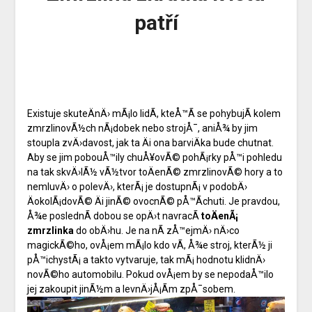
patří
Existuje skuteÄnÄ› mÃ¡lo lidÃ­, kteÅ™Ã­ se pohybujÃ­ kolem
zmrzlinovÃ½ch nÃ¡dobek nebo strojÅ¯, aniÅ¾ by jim
stoupla zvÄ›davost, jak ta Äi ona barviÄka bude chutnat.
Aby se jim pobouÅ™ily chuÅ¥ovÃ© pohÃ¡rky pÅ™i pohledu
na tak skvÄ›lÃ½ vÃ½tvor toÄenÃ© zmrzlinovÃ© hory a to
nemluvÄ› o polevÄ›, kterÃ¡ je dostupnÃ¡ v podobÄ›
ÄokolÃ¡dovÃ© Äi jinÃ© ovocnÃ© pÅ™Ã­chuti. Je pravdou,
Å¾e poslednÃ­ dobou se opÄ›t navracÃ­
toÄenÃ¡
zmrzlinka
do obÄ›hu. Je na nÃ­ zÅ™ejmÄ› nÄ›co
magickÃ©ho, ovÅ¡em mÃ¡lo kdo vÃ­, Å¾e stroj, kterÃ½ ji
pÅ™ichystÃ¡ a takto vytvaruje, tak mÃ¡ hodnotu klidnÄ›
novÃ©ho automobilu. Pokud ovÅ¡em by se nepodaÅ™ilo
jej zakoupit jinÃ½m a levnÄ›jÅ¡Ã­m zpÅ¯sobem.