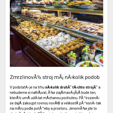
ZmrzlinovÃ½ stroj mÃ¡ nÄ›kolik podob
V podstatÄ› je na trhu
nÄ›kolik druhÅ¯ tÄ›chto strojÅ¯
a
nebudeme si nalhÃ¡vat, Å¾e zajÃ­mavÄ›jÅ¡Ã­ bude ten,
kterÃ½ umÃ­ udÄ›lat mÃ­chanou pochutinu. PÅ™irozenÄ›
se dajÃ­ zakoupit rovnou novÃ© a velikostÃ­ pÅ™esnÄ› tak
na mÃ­ru podle potÅ™eby a prostoru. JenomÅ¾e jde to