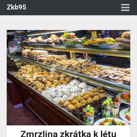
Zkb95
Zmrzlina zkrátka k létu