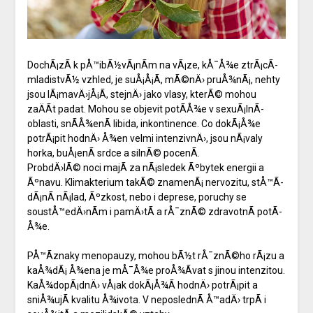
DochÃ¡zÃ­ k pÅ™ibÃ½vÃ¡nÃ­m na vÃ¡ze, kÅ¯Å¾e ztrÃ¡cÃ­
mladistvÃ½ vzhled, je suÅ¡Å¡Ã­, mÃ©nÄ› pruÅ¾nÃ¡, nehty
jsou lÃ¡mavÄ›jÅ¡Ã­, stejnÄ› jako vlasy, kterÃ© mohou
zaÄÃ­t padat. Mohou se objevit potÃ­Å¾e v sexuÃ¡lnÃ­
oblasti, snÃ­Å¾enÃ­ libida, inkontinence. Co dokÃ¡Å¾e
potrÃ¡pit hodnÄ› Å¾en velmi intenzivnÄ›, jsou nÃ¡valy
horka, buÅ¡enÃ­ srdce a silnÃ© pocenÃ­.
ProbdÄ›lÃ© noci majÃ­ za nÃ¡sledek Ãºbytek energii a
Ãºnavu. Klimakterium takÃ© znamenÃ¡ nervozitu, stÅ™Ã­
dÃ¡nÃ­ nÃ¡lad, Ãºzkost, nebo i deprese, poruchy se
soustÅ™edÄ›nÃ­m i pamÄ›tÃ­ a rÅ¯znÃ© zdravotnÃ­ potÃ­
Å¾e.
PÅ™Ã­znaky menopauzy, mohou bÃ½t rÅ¯znÃ©ho rÃ¡zu a
kaÅ¾dÃ¡ Å¾ena je mÅ¯Å¾e proÅ¾Ã­vat s jinou intenzitou.
KaÅ¾dopÃ¡dnÄ› vÅ¡ak dokÃ¡Å¾Ã­ hodnÄ› potrÃ¡pit a
sniÅ¾ujÃ­ kvalitu Å¾ivota. V neposlednÃ­ Å™adÄ› trpÃ­ i