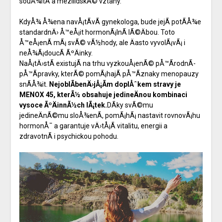
souÅ¾itÃ­ a mezilidskÃ© vztahy.
KdyÅ¾ Å¾ena navÅ¡tÃ­vÃ­ gynekologa, bude jejÃ­ potÃ­Å¾e
standardnÄ› Å™eÅ¡it hormonÃ¡lnÃ­ lÃ©Äbou. Toto
Å™eÅ¡enÃ­ mÃ¡ svÃ© vÃ½hody, ale Äasto vyvolÃ¡vÃ¡ i
neÅ¾Ã¡doucÃ­ ÃºÄinky.
NaÅ¡tÄ›stÃ­ existujÃ­ na trhu vyzkouÅ¡enÃ© pÅ™Ã­rodnÃ­
pÅ™Ã­pravky, kterÃ© pomÃ¡hajÃ­ pÅ™Ã­znaky menopauzy
snÃ­Å¾it.
NejoblÃ­benÄ›jÅ¡Ã­m doplÅˆkem stravy je
MENOX 45, kterÃ½ obsahuje jedineÄnou kombinaci
vysoce ÃºÄinnÃ½ch lÃ¡tek.
DÃ­ky svÃ©mu
jedineÄnÃ©mu sloÅ¾enÃ­, pomÃ¡hÃ¡ nastavit rovnovÃ¡hu
hormonÅ¯ a garantuje vÄ›tÅ¡Ã­ vitalitu, energii a
zdravotnÃ­ i psychickou pohodu.