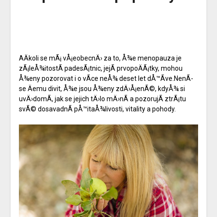
AÄkoli se mÃ¡ vÅ¡eobecnÄ› za to, Å¾e menopauza je
zÃ¡leÅ¾itostÃ­ padesÃ¡tnic, jejÃ­ prvopoÄÃ¡tky, mohou
Å¾eny pozorovat i o vÃ­ce neÅ¾ deset let dÅ™Ã­ve.NenÃ­
se Äemu divit, Å¾e jsou Å¾eny zdÄ›Å¡enÃ©, kdyÅ¾ si
uvÄ›domÃ­, jak se jejich tÄ›lo mÄ›nÃ­ a pozorujÃ­ ztrÃ¡tu
svÃ© dosavadnÃ­ pÅ™itaÅ¾livosti, vitality a pohody.